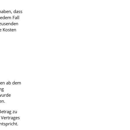
haben, dass
jedem Fall
kzusenden
e Kosten
agen ab dem
ng
 wurde
en.
Betrag zu
 Vertrages
tspricht.