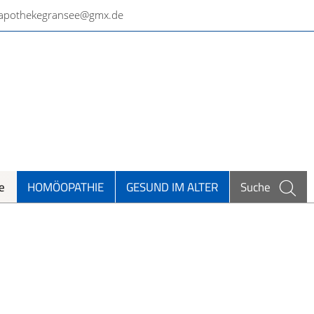
tapothekegransee@gmx.de
e
HOMÖOPATHIE
GESUND IM ALTER
Suche
ieren und Harnwege
rthopädie und Unfallmedizin
heumatologische Erkrankungen