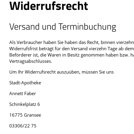
Widerrufsrecht
Blut, Krebs und Infektionen
Neurologie
Haut, Haare und Nägel
Schmerz- und Schl
Versand und Terminbuchung
Psychische Erkrankungen
Frauenkrankheiten
Als Verbraucher haben Sie haben das Recht, binnen vierzeh
Widerrufsfrist beträgt für den Versand vierzehn Tage ab dem 
Beförderer ist, die Waren in Besitz genommen haben bzw. h
Vertragsabschlusses.
Um Ihr Widerrufsrecht auszuüben, müssen Sie uns
Stadt-Apotheke
Annett Faber
Schinkelplatz 6
16775 Gransee
03306/22 75