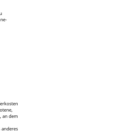
u
ine-
ferkosten
otene,
n, an dem
s anderes