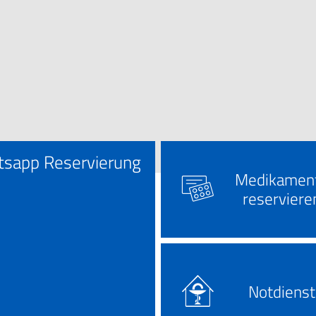
Männerkrankheiten
afmedizin
sapp Reservierung
Medikamen
reserviere
Notdienst