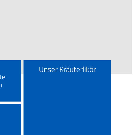
Unser Kräuterlikör
te
n