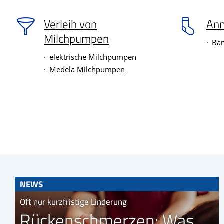
Verleih von
An
Milchpumpen
Ba
elektrische Milchpumpen
Medela Milchpumpen
NEWS
Oft nur kurzfristige Linderung
Rückenschmerzen: Was