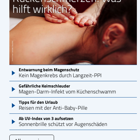
hilft wirklich?
Entwarnung beim Magenschutz
Ibu-ratiopharm Fiebersaft für Kinder 40mg/ml 100
Kein Magenkrebs durch Langzeit-PPI
Gefährliche Keimschleuder
Magen-Darm-Infekt vom Küchenschwamm
Tipps für den Urlaub
Reisen mit der Anti-Baby-Pille
Ab UV-Index von 3 aufsetzen
Sonnenbrille schützt vor Augenschäden